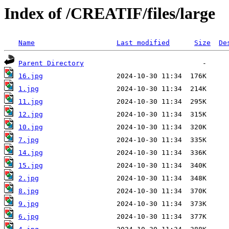
Index of /CREATIF/files/large
Name
Last modified
Size
De
Parent Directory
16.jpg
1.jpg
11.jpg
12.jpg
10.jpg
7.jpg
14.jpg
15.jpg
2.jpg
8.jpg
9.jpg
6.jpg